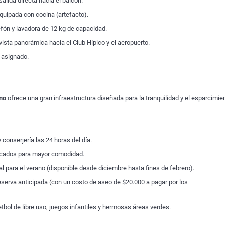
lida directa hacia el balcón.
quipada con cocina (artefacto).
efón y lavadora de 12 kg de capacidad.
ista panorámica hacia el Club Hípico y el aeropuerto.
 asignado.
no
ofrece una gran infraestructura diseñada para la tranquilidad y el esparcimie
conserjería las 24 horas del día.
ficados para mayor comodidad.
l para el verano (disponible desde diciembre hasta fines de febrero).
serva anticipada (con un costo de aseo de $20.000 a pagar por los
bol de libre uso, juegos infantiles y hermosas áreas verdes.