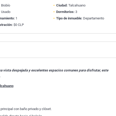
:
Biobío
Ciudad:
Talcahuano
:
Usado
Dormitorios:
3
onamiento:
1
Tipo de inmueble:
Departamento
stración:
$0 CLP
a vista despejada y excelentes espacios comunes para disfrutar, este
.
alcahuano
 principal con baño privado y clóset.