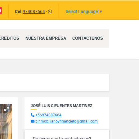
uTube
Select Language
▼
Cel.
974087664
-
CRÉDITOS
NUESTRA EMPRESA
CONTÁCTENOS
JOSÉ LUIS CIFUENTES MARTINEZ
+56974087664
pinmobiliarioyfinanciero@gmail.com
¿Prefieres que te contactemos?