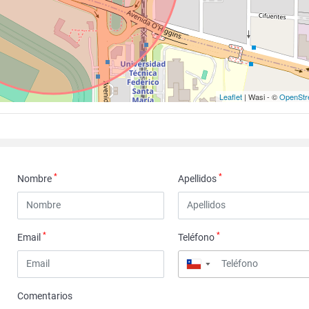
Leaflet
| Wasi - ©
OpenStr
*
*
Nombre
Apellidos
*
*
Email
Teléfono
▼
Comentarios