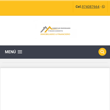
Cel.
974087664
-
MENÚ