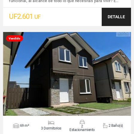
funcional, al alcance de todo lo que necesitas para vivir? E…
UF2.601
UF
DETALLE
Vendido
VER DETALLES
69 m²
2 Baño(s)
2
3 Dormitorios
Estacionamiento