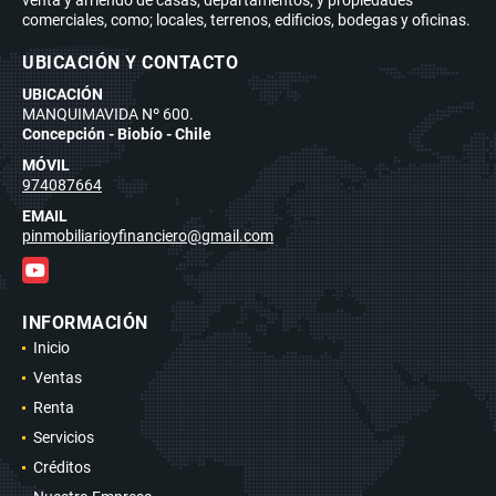
venta y arriendo de casas, departamentos, y propiedades
comerciales, como; locales, terrenos, edificios, bodegas y oficinas.
UBICACIÓN Y CONTACTO
UBICACIÓN
MANQUIMAVIDA Nº 600.
Concepción - Biobío - Chile
MÓVIL
974087664
EMAIL
pinmobiliarioyfinanciero@gmail.com
YouTube
INFORMACIÓN
Inicio
Ventas
Renta
Servicios
Créditos