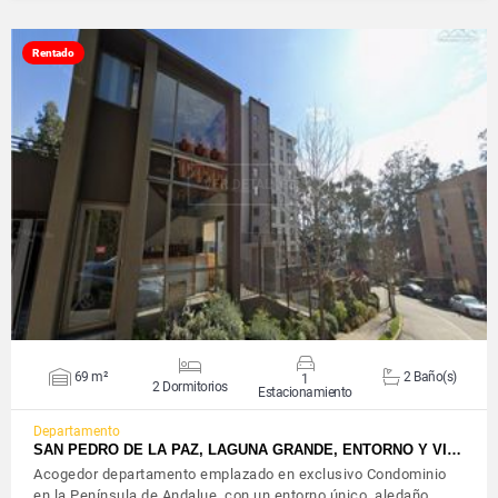
Rentado
VER DETALLES
69 m²
2 Baño(s)
1
2 Dormitorios
Estacionamiento
Departamento
SAN PEDRO DE LA PAZ, LAGUNA GRANDE, ENTORNO Y VI…
Acogedor departamento emplazado en exclusivo Condominio
en la Península de Andalue, con un entorno único, aledaño…