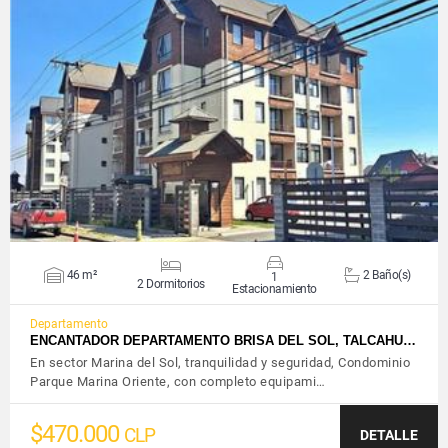
VER DETALLES
46 m²
2 Baño(s)
1
2 Dormitorios
Estacionamiento
Departamento
ENCANTADOR DEPARTAMENTO BRISA DEL SOL, TALCAHU…
En sector Marina del Sol, tranquilidad y seguridad, Condominio
Parque Marina Oriente, con completo equipami…
$470.000
CLP
DETALLE