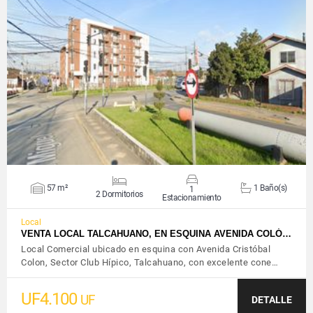
VER DETALLES
57 m²
1 Baño(s)
1
2 Dormitorios
Estacionamiento
Local
VENTA LOCAL TALCAHUANO, EN ESQUINA AVENIDA COLÓ…
Local Comercial ubicado en esquina con Avenida Cristóbal
Colon, Sector Club Hípico, Talcahuano, con excelente cone…
UF4.100
UF
DETALLE