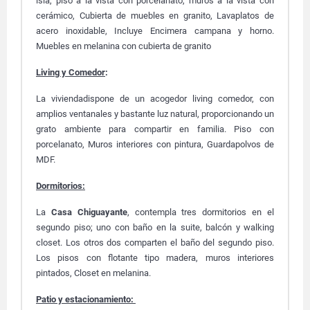
isla, piso a la vista con porcelanato, muros a la vista con
cerámico, Cubierta de muebles en granito, Lavaplatos de
acero inoxidable, Incluye Encimera campana y horno.
Muebles en melanina con cubierta de granito
Living y Comedor
:
La vivienda
dispone de un acogedor living comedor, con
amplios ventanales y bastante luz natural, proporcionando un
grato ambiente para compartir en familia. Piso con
porcelanato, Muros interiores con pintura, Guardapolvos de
MDF.
Dormitorios:
La
Casa Chiguayante
, contempla tres dormitorios en el
segundo piso; uno con baño en la suite, balcón y walking
closet. Los otros dos comparten el baño del segundo piso.
Los p
isos con flotante tipo madera, muros interiores
pintados, Closet en melanina.
Patio y estacionamiento: