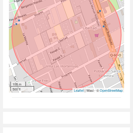
100 m
500 ft
Leaflet
| Wasi - ©
OpenStreetMap