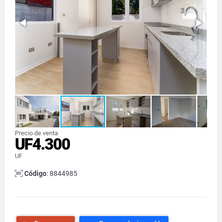
Precio de venta
UF4.300
UF
Código
: 8844985