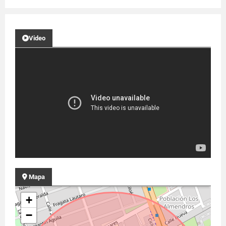
Video
Mapa
+
−