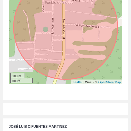
100 m
500 ft
Leaflet
| Wasi - ©
OpenStreetMap
JOSÉ LUIS CIFUENTES MARTINEZ