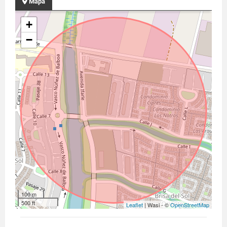
Mapa
+
−
100 m
500 ft
Leaflet
| Wasi - ©
OpenStreetMap