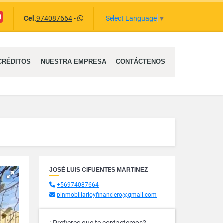
uTube
Select Language
▼
Cel.
974087664
-
CRÉDITOS
NUESTRA EMPRESA
CONTÁCTENOS
JOSÉ LUIS CIFUENTES MARTINEZ
+56974087664
pinmobiliarioyfinanciero@gmail.com
¿Prefieres que te contactemos?