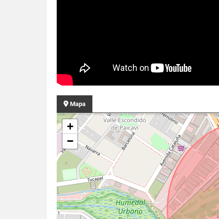
Mapa
+
−