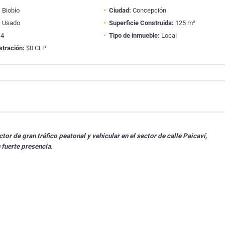
:
Biobío
Ciudad:
Concepción
:
Usado
Superficie Construida:
125 m²
4
Tipo de inmueble:
Local
stración:
$0 CLP
or de gran tráfico peatonal y vehicular en el sector de calle Paicaví,
fuerte presencia.