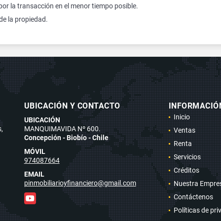
or la transacción en el menor tiempo posible.
de la propiedad.
UBICACIÓN Y CONTACTO
INFORMACIÓ
Inicio
UBICACIÓN
,
MANQUIMAVIDA Nº 600.
Ventas
Concepción - Biobío - Chile
Renta
MÓVIL
Servicios
974087664
Créditos
EMAIL
pinmobiliarioyfinanciero@gmail.com
Nuestra Empre
Contáctenos
YouTube
Políticas de pr