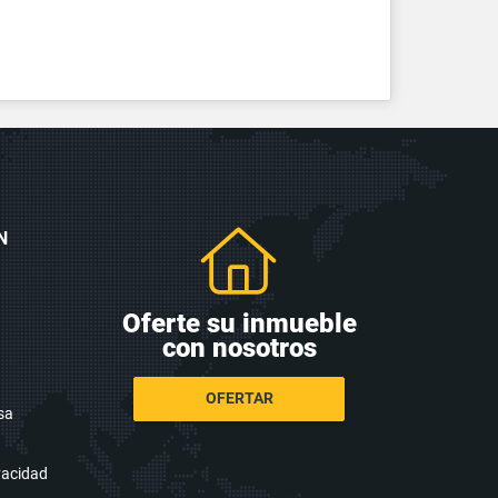
N
Oferte su inmueble
con nosotros
OFERTAR
sa
ivacidad