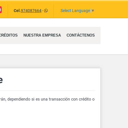
uTube
Select Language
▼
Cel.
974087664
-
CRÉDITOS
NUESTRA EMPRESA
CONTÁCTENOS
e
rán, dependiendo si es una transacción con crédito o