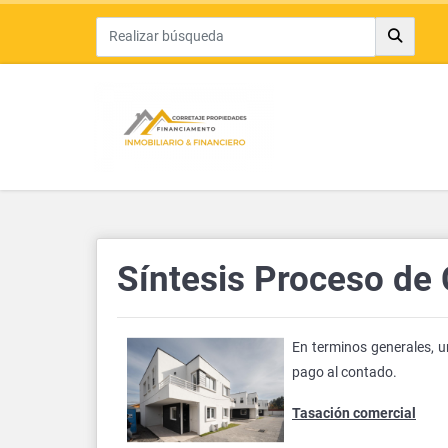
Síntesis Proceso de
En terminos generales, u
pago al contado.
Tasación comercial