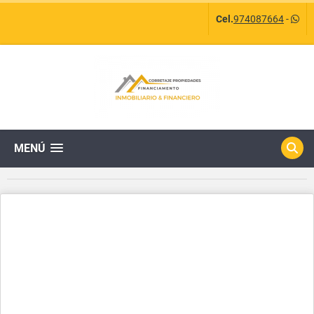
Cel.
974087664
-
MENÚ