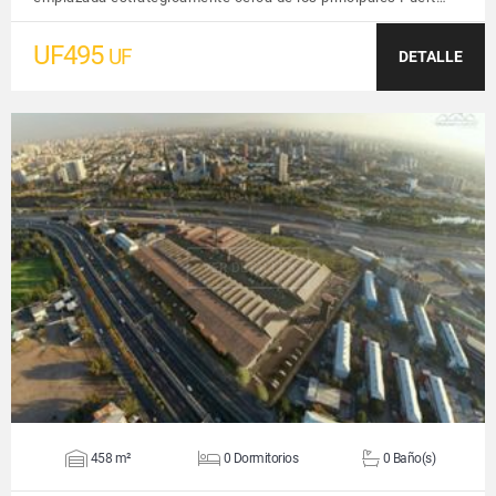
UF495
UF
DETALLE
VER DETALLES
458 m²
0 Dormitorios
0 Baño(s)