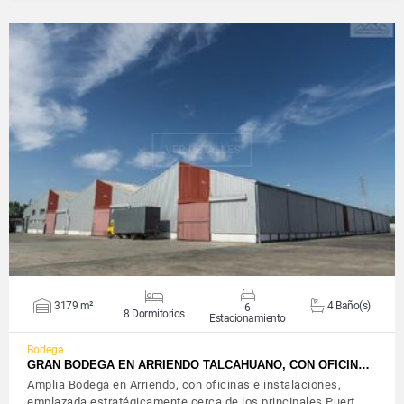
VER DETALLES
3179 m²
4 Baño(s)
6
8 Dormitorios
Estacionamiento
Bodega
GRAN BODEGA EN ARRIENDO TALCAHUANO, CON OFICIN…
Amplia Bodega en Arriendo, con oficinas e instalaciones,
emplazada estratégicamente cerca de los principales Puert…