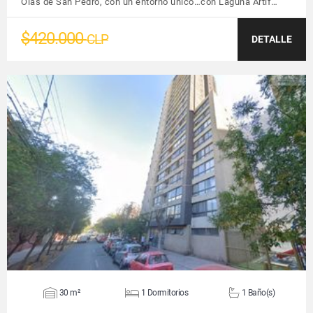
Olas de San Pedro, con un entorno único…con Laguna Artif…
$420.000
CLP
DETALLE
VER DETALLES
30 m²
1 Dormitorios
1 Baño(s)