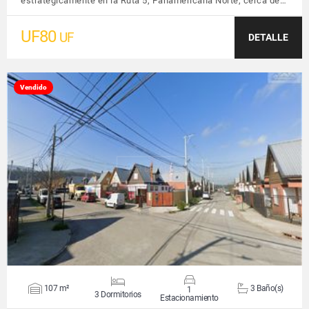
estratégicamente en la Ruta 5, Panamericana Norte, cerca de…
UF80
UF
DETALLE
Vendido
VER DETALLES
107 m²
3 Baño(s)
1
3 Dormitorios
Estacionamiento