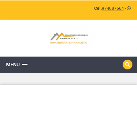
Cel.
974087664
-
MENÚ