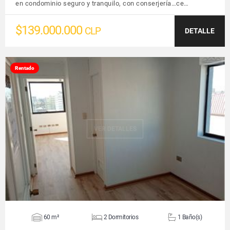
en condominio seguro y tranquilo, con conserjería…ce…
$139.000.000
CLP
DETALLE
Rentado
VER DETALLES
60 m²
2 Dormitorios
1 Baño(s)