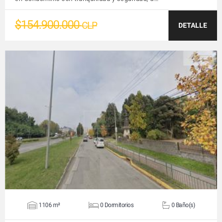
$154.900.000
CLP
DETALLE
VER DETALLES
1106 m²
0 Dormitorios
0 Baño(s)